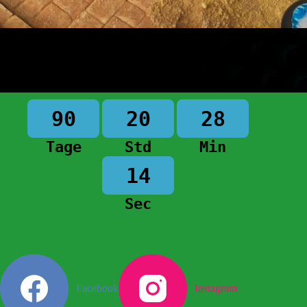
90
20
28
Tage
Std
Min
13
Sec
Facebook
Instagram