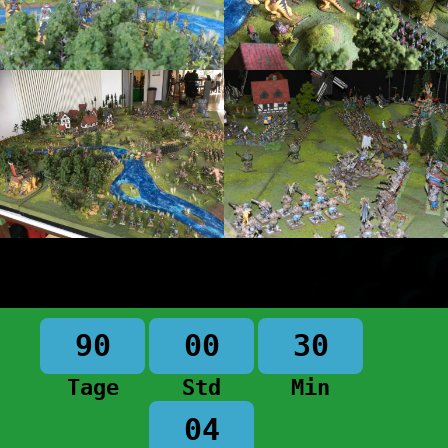
90
00
30
Tage
Std
Min
04