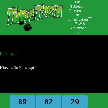
Zum
Die
Inhalt
Tabletop-
springen
Convention
in
Unterfranken
am 7. & 8.
November
2026
Kartenspiele
Hinweis für Kartenspiele
89
02
29